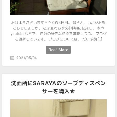
おはようございます＾＾ GW4日目。 皆さん、いかがお過
ごしでしょうか。 私は変わらず5時半頃に起床し、 本や
youtubeなどで、 自分の好きな時間を満喫しつつ、 ブログ
を更新しています。 ブログについては、 だいぶ前 […]
Read More
2021/05/04
洗面所にSARAYAのソープディスペン
サーを購入★