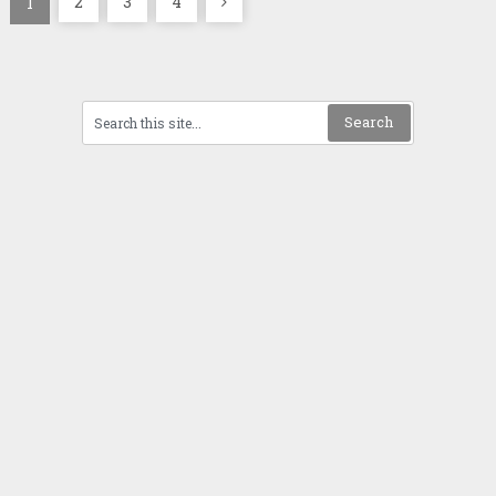
投
2
3
4
1
稿
ナ
ビ
ゲ
ー
シ
ョ
ン