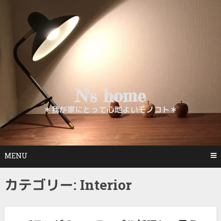
Skip
to
content
N's home
＊我が家にとって心地よいモノコト＊
MENU
カテゴリー:
Interior