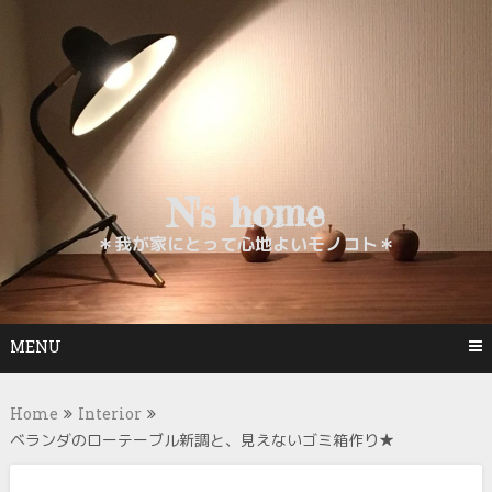
Skip
to
content
N's home
＊我が家にとって心地よいモノコト＊
MENU
Home
Interior
ベランダのローテーブル新調と、見えないゴミ箱作り★