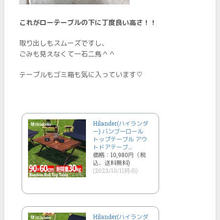
これがローテーブルの下に丁度良い高さ！！
取り出しもスムーズですし、
ごみも見えなくて一石二鳥＾＾
テーブルもゴミ箱も気に入っています♡
Hilander(ハイランダ
ー) バンブーロール
トップテーブル アウ
トドアテーブ…
価格：10,980円（税
込、送料無料)
(2023/10/11時点)
Hilander(ハイランダ