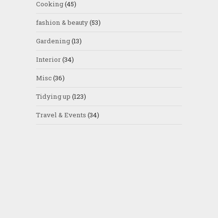
Cooking
(45)
fashion & beauty
(53)
Gardening
(13)
Interior
(34)
Misc
(36)
Tidying up
(123)
Travel & Events
(34)