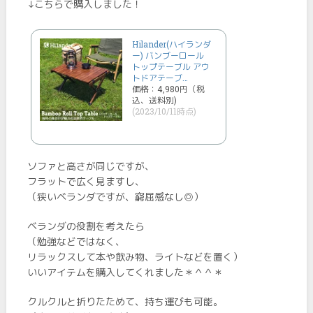
↓こちらで購入しました！
Hilander(ハイランダ
ー) バンブーロール
トップテーブル アウ
トドアテーブ…
価格：4,980円（税
込、送料別)
(2023/10/11時点)
ソファと高さが同じですが、
フラットで広く見ますし、
（狭いベランダですが、窮屈感なし◎）
ベランダの役割を考えたら
（勉強などではなく、
リラックスして本や飲み物、ライトなどを置く）
いいアイテムを購入してくれました＊＾＾＊
クルクルと折りたためて、持ち運びも可能。