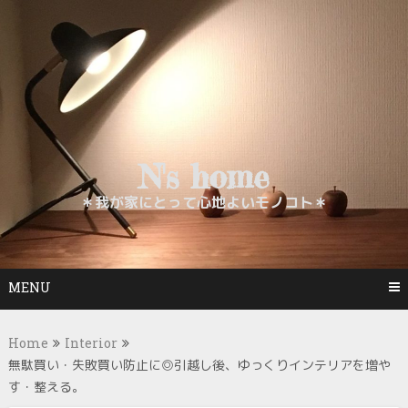
Skip
to
content
N's home
＊我が家にとって心地よいモノコト＊
MENU
Home
Interior
無駄買い・失敗買い防止に◎引越し後、ゆっくりインテリアを増や
す・整える。