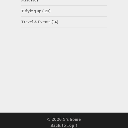
Tidying up
(123)
Travel & Events
(34)
© 2026
N's home
Back to Top ↑