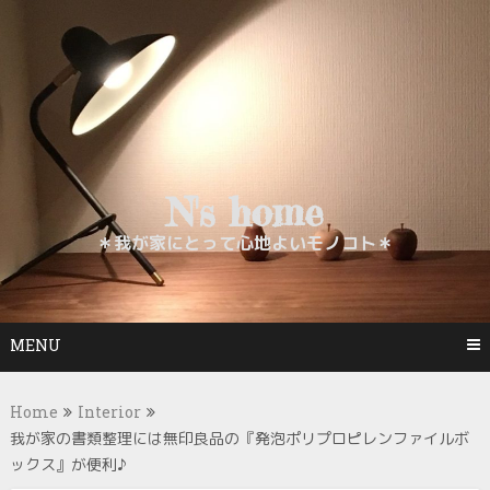
Skip
to
content
N's home
＊我が家にとって心地よいモノコト＊
MENU
Home
Interior
我が家の書類整理には無印良品の『発泡ポリプロピレンファイルボ
ックス』が便利♪