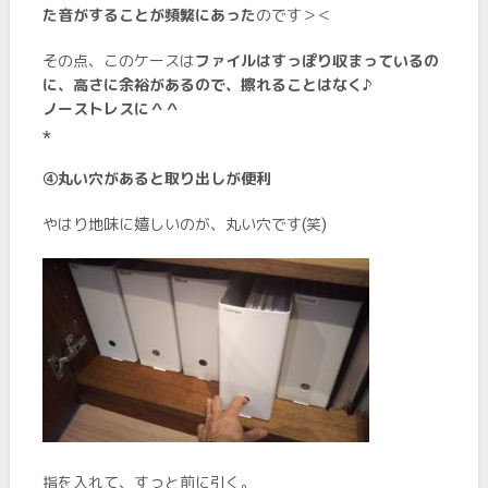
た音がすることが頻繁にあった
のです＞＜
その点、このケースは
ファイルはすっぽり収まっているの
に、高さに余裕があるので、擦れることはなく♪
ノーストレスに＾＾
⋆
➃丸い穴があると取り出しが便利
やはり地味に嬉しいのが、丸い穴です(笑)
指を入れて、すっと前に引く。