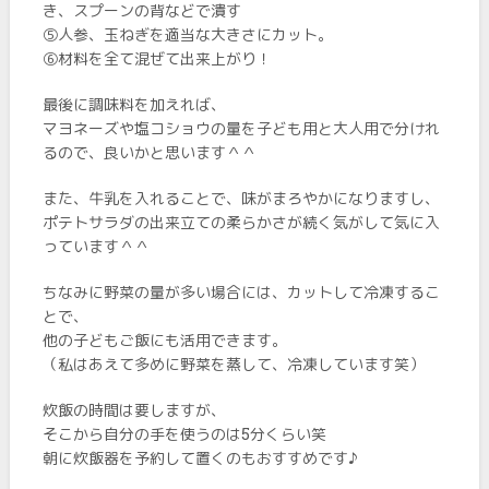
き、スプーンの背などで潰す
⑤人参、玉ねぎを適当な大きさにカット。
⑥材料を全て混ぜて出来上がり！
最後に調味料を加えれば、
マヨネーズや塩コショウの量を子ども用と大人用で分けれ
るので、良いかと思います＾＾
また、牛乳を入れることで、味がまろやかになりますし、
ポテトサラダの出来立ての柔らかさが続く気がして気に入
っています＾＾
ちなみに野菜の量が多い場合には、カットして冷凍するこ
とで、
他の子どもご飯にも活用できます。
（私はあえて多めに野菜を蒸して、冷凍しています笑）
炊飯の時間は要しますが、
そこから自分の手を使うのは5分くらい笑
朝に炊飯器を予約して置くのもおすすめです♪