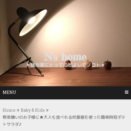
Skip
to
content
N's home
＊我が家にとって心地よいモノコト＊
MENU
Home
Baby & Kids
野菜嫌いのお子様に★大人も食べれる炊飯器を使った簡単時短ポテ
トサラダ♪