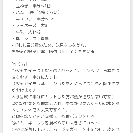
・玉ねぎ 半分～1個
・ハム 1袋（4枚くらい）
・キュウリ 半分～1本
・マヨネーズ 大3
・牛乳 大1～2
・塩コショウ 適量
⋆どれも目分量のため、味見をしながら、
お好みの野菜比率・味付けにしてください★
(作り方）
①ジャガイモは土などの汚れをとり、ニンジン・玉ねぎは
皮をむき、半分にカット
（ジャガイモは蒸し上がったあとに水につけると簡単に皮
がむけます♪
人参は縦に半分にカットした方が熱が通りやすいです）
②①の野菜を炊飯器に入れ、野菜がつかるくらいの水を投
入し（大体で大丈夫です＾＾）、
ご飯を炊くときと同様に、炊飯ボタンを押す
③ハム、キュウリを食べやすい大きさにカット
④野菜が蒸し上がったら、ジャガイモを水につけ、皮をむ