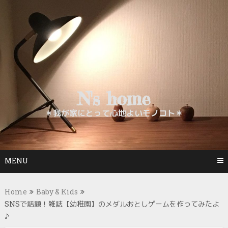
Skip
to
content
N's home
＊我が家にとって心地よいモノコト＊
MENU
Home
Baby & Kids
SNSで話題！雑誌【幼稚園】のメダルおとしゲームを作ってみたよ
♪