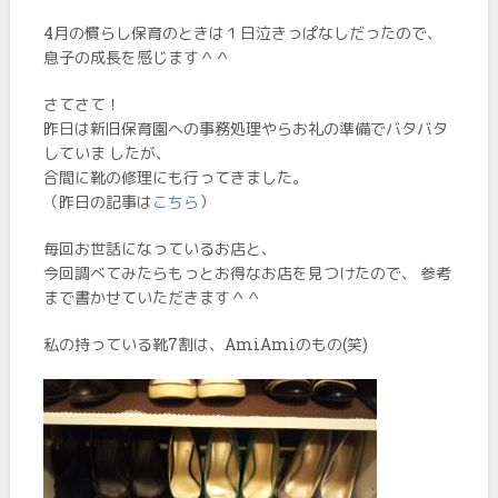
4月の慣らし保育のときは１日泣きっぱなしだったので、
息子の成長を感じます＾＾
さてさて！
昨日は新旧保育園への事務処理やらお礼の準備でバタバタ
していま したが、
合間に靴の修理にも行ってきました。
（昨日の記事は
こちら
）
毎回お世話になっているお店と、
今回調べてみたらもっとお得なお店を見つけたので、 参考
まで書かせていただきます＾＾
私の持っている靴7割は、AmiAmiのもの(笑)