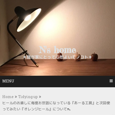
Skip
to
content
N's home
＊我が家にとって心地よいモノコト＊
MENU
Home
Tidying up
ヒールのお直しに毎度お世話になっている『あーる工房』と次回使
ってみたい『オレンジヒール』について👠