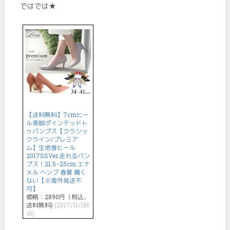
ではでは★
【送料無料】7cmヒー
ル美脚ポインテッドト
ゥパンプス【クラシッ
クライン/プレミア
ム】生地巻ヒール
2017SSVer.走れるパン
プス！21.5−25cm エナ
メル ヘンプ 春夏 痛く
ない【※海外発送不
可】
価格：2890円（税込、
送料無料)
(2017/11/1時
点)