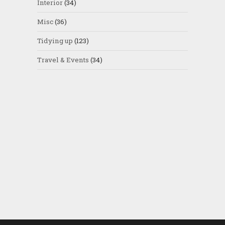
Interior
(34)
Misc
(36)
Tidying up
(123)
Travel & Events
(34)