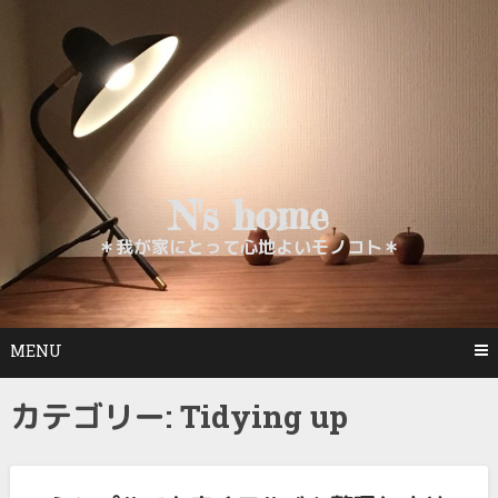
Skip
to
content
N's home
＊我が家にとって心地よいモノコト＊
MENU
カテゴリー:
Tidying up