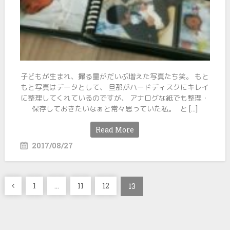
子どもが生まれ、撮る量がだいぶ増えた写真たち笑。 もと
もと写真はデータとして、 旦那がハードディスクにキレイ
に整理してくれているのですが、 アナログな紙でも整理・
保存しておきたいなぁと常々思っていた私。 と […]
Read More
2017/08/27
投
1
…
11
12
13
稿
ナ