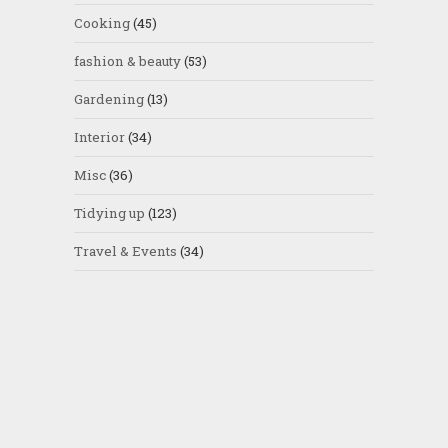
Cooking
(45)
fashion & beauty
(53)
Gardening
(13)
Interior
(34)
Misc
(36)
Tidying up
(123)
Travel & Events
(34)